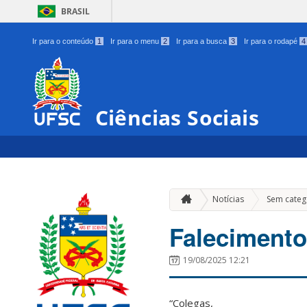
BRASIL
Ir para o conteúdo
1
Ir para o menu
2
Ir para a busca
3
Ir para o rodapé
4
Ciências Sociais
Notícias
Sem categ
Falecimento
19/08/2025 12:21
“Colegas,