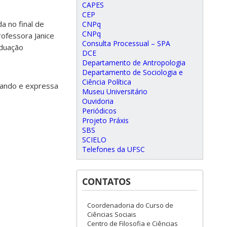
CAPES
CEP
a no final de
CNPq
CNPq
rofessora Janice
Consulta Processual – SPA
aduação
DCE
Departamento de Antropologia
Departamento de Sociologia e
Ciência Política
nando e expressa
Museu Universitário
Ouvidoria
Periódicos
Projeto Práxis
SBS
SCIELO
Telefones da UFSC
CONTATOS
Coordenadoria do Curso de
Ciências Sociais
Centro de Filosofia e Ciências