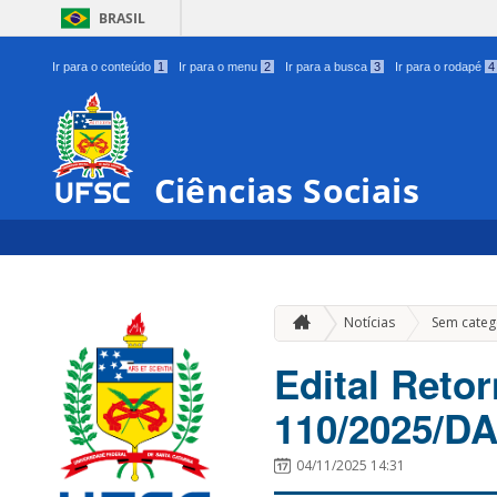
BRASIL
Ir para o conteúdo
1
Ir para o menu
2
Ir para a busca
3
Ir para o rodapé
4
Ciências Sociais
Notícias
Sem categ
Edital Reto
110/2025/
04/11/2025 14:31