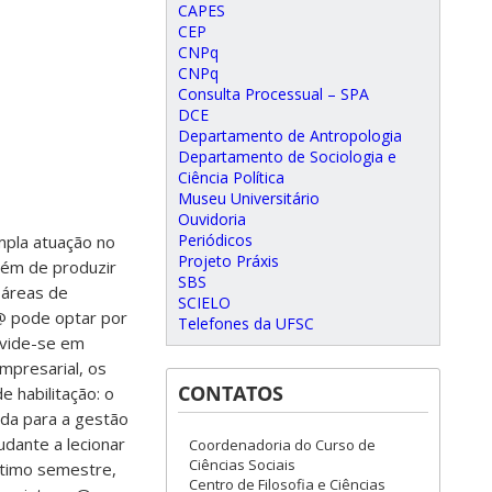
CAPES
CEP
CNPq
CNPq
Consulta Processual – SPA
DCE
Departamento de Antropologia
Departamento de Sociologia e
Ciência Política
Museu Universitário
Ouvidoria
Periódicos
ampla atuação no
Projeto Práxis
lém de produzir
SBS
 áreas de
SCIELO
n@ pode optar por
Telefones da UFSC
ivide-se em
empresarial, os
CONTATOS
e habilitação: o
nda para a gestão
tudante a lecionar
Coordenadoria do Curso de
Ciências Sociais
ltimo semestre,
Centro de Filosofia e Ciências