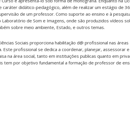
 Curso e apresentá-lo sob forma de monografia. Enquanto na Lic
de caráter didático-pedagógico, além de realizar um estágio de 
 supervisão de um professor. Como suporte ao ensino e à pesqui
 o Laboratório de Som e Imagens, onde são produzidos vídeos 
 também sobre meio ambiente, Estado, e outros temas.
ências Sociais proporciona habilitação d@ profissional nas áreas 
ca. Este profissional se dedica a coordenar, planejar, assessorar 
isa na área social, tanto em instituições publicas quanto em priv
iais tem por objetivo fundamental a formação de professor de ens