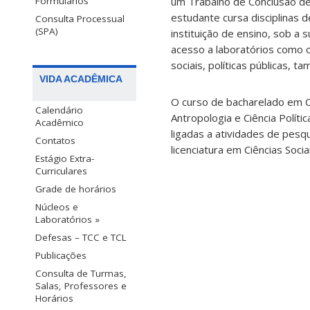
Formulários
um Trabalho de Conclusão de
estudante cursa disciplinas 
Consulta Processual
(SPA)
instituição de ensino, sob a
acesso a laboratórios como
sociais, políticas públicas,
VIDA ACADÊMICA
O curso de bacharelado em Ci
Calendário
Antropologia e Ciência Políti
Acadêmico
ligadas a atividades de pesqu
Contatos
licenciatura em Ciências Soc
Estágio Extra-
Curriculares
Grade de horários
Núcleos e
Laboratórios »
Defesas – TCC e TCL
Publicações
Consulta de Turmas,
Salas, Professores e
Horários