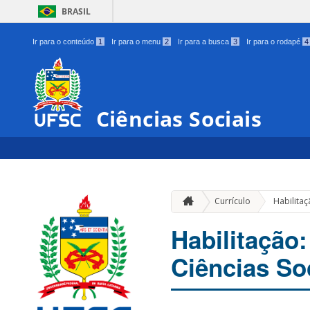
BRASIL
Ir para o conteúdo
1
Ir para o menu
2
Ir para a busca
3
Ir para o rodapé
4
Ciências Sociais
Currículo
Habilitaç
Habilitação
Ciências So