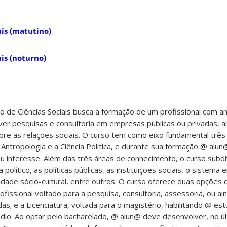
ais (matutino)
ais (noturno)
rso de Ciências Sociais busca a formação de um profissional com 
er pesquisas e consultoria em empresas públicas ou privadas, a
re as relações sociais. O curso tem como eixo fundamental três
a Antropologia e a Ciência Política, e durante sua formação @ alu
u interesse. Além das três áreas de conhecimento, o curso subd
olítico, as políticas públicas, as instituições sociais, o sistema 
dade sócio-cultural, entre outros. O curso oferece duas opções d
fissional voltado para a pesquisa, consultoria, assessoria, ou ai
das; e a Licenciatura, voltada para o magistério, habilitando @ es
dio. Ao optar pelo bacharelado, @ alun@ deve desenvolver, no ú