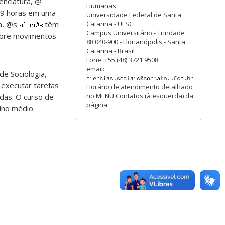
enciatura, @
Humanas
369 horas em uma
Universidade Federal de Santa
Catarina - UFSC
sa, @s
têm
Campus Universitário - Trindade
sobre movimentos
88.040-900 - Florianópolis - Santa
Catarina - Brasil
Fone: +55 (48) 3721 9508
email:
de Sociologia,
e executar tarefas
Horário de atendimento detalhado
no MENU Contatos (à esquerda) da
adas. O curso de
página
ino médio.